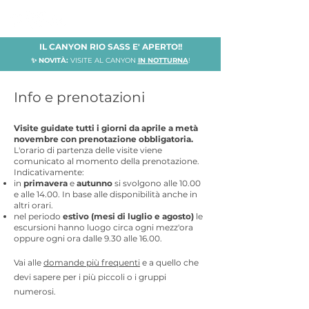
IL CANYON RIO SASS E' APERTO!!
✨ NOVITÀ:
VISITE AL CANYON
IN
NOTTURNA
!
Info e prenotazioni
Visite guidate tutti i giorni da aprile a metà
novembre con prenotazione obbligatoria.
L'orario di partenza delle visite viene
comunicato al momento della prenotazione.
Indicativamente
:
in
primavera
e
autunno
si svolgono alle 10.00
e alle 14.00. In base alle disponibilità anche in
altri orari.
nel periodo
estivo
(mesi di luglio e agosto)
le
escursioni hanno luogo circa ogni mezz'ora
oppure ogni ora dalle 9.30 alle 16.00.
Vai alle
domande più frequenti
e a quello che
devi sapere per i più piccoli o i gruppi
numerosi.