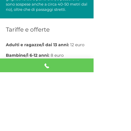
sono sospese anche a circa 40-50 metri dal
rio), oltre che di passaggi stretti.
Tariffe e offerte
Adulti e ragazze/i dai 13 anni:
12 euro
Bambine/i 6-12 anni:
8 euro
Bambine/i sotto i 6 anni:
gratuito
Gruppi di 20/25 persone:
Adulti e ragazze/i dai 13 anni: 10 euro
Bambine/i 6-12 anni: 8 euro
+ 1 ingresso omaggio ogni 20/25
partecipanti
Offerta Family: