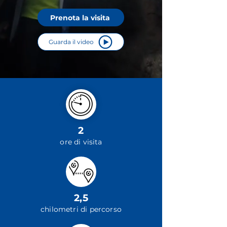
Prenota la visita
Guarda il video
2
ore di visita
2,5
chilometri di percorso