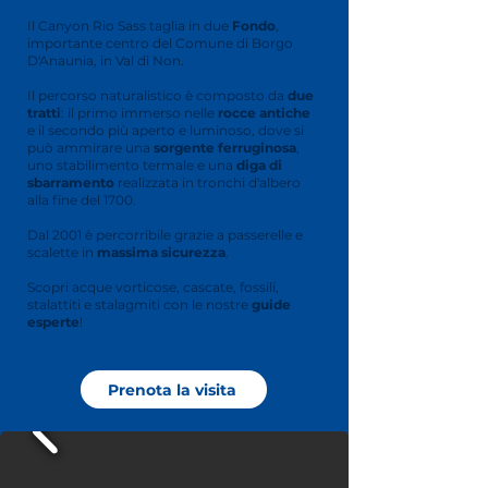
Il Canyon Rio Sass taglia in due
Fondo
,
importante centro del Comune di Borgo
D'Anaunia, in Val di Non.
Il percorso naturalistico è composto da
due
tratti
: il primo immerso nelle
rocce antiche
e il secondo più aperto e luminoso, dove si
può ammirare una
sorgente ferruginosa
,
uno stabilimento termale e una
diga di
sbarramento
realizzata in tronchi d'albero
alla fine del 1700.
Dal 2001 è percorribile grazie a passerelle e
scalette in
massima sicurezza
.
Scopri acque vorticose, cascate, fossili,
stalattiti e stalagmiti con le nostre
guide
esperte
!
Prenota la visita