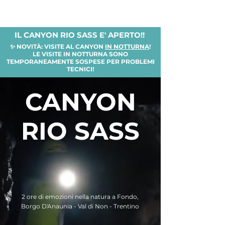
IL CANYON RIO SASS E' APERTO
!
! ​
✨ NOVITÀ: VISITE AL CANYON
IN NOTTURNA
!
LE VISITE IN NOTTURNA SONO
TEMPORANEAMENTE SOSPESE PER PROBLEMI
TECNICI!
CANYON
RIO SASS
2 ore di emozioni nella natura a Fondo,
Borgo D'Anaunia - Val di Non - Trentino