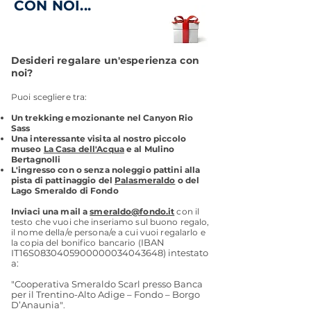
CON NOI...
Desideri regalare un'esperienza con
noi?
Puoi scegliere tra:
Un trekking emozionante nel Canyon Rio
Sass
Una interessante visita al nostro piccolo
museo
La Casa dell'Acqua
e al Mulino
Bertagnolli
L'ingresso con o senza noleggio pattini alla
pista di pattinaggio del
Palasmeraldo
o del
Lago Smeraldo di Fondo
Inviaci una mail a
smeraldo@fondo.it
con il
testo che vuoi che inseriamo sul buono regalo,
il nome della/e persona/e a cui vuoi regalarlo e
IBAN
la copia del bonifico bancario
(
IT16S0830405900000034043648
)
intestato
a:
"Cooperativa Smeraldo Scarl presso Banca
per il Trentino-Alto Adige
– Fondo – Borgo
D’Anaunia"
.