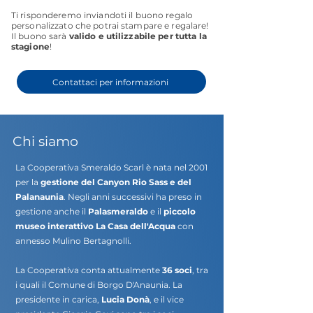
Ti risponderemo inviandoti il buono regalo
personalizzato che potrai stampare e regalare!
I
l buono sarà
valido e utilizzabile per tutta la
stagione
!
Contattaci per informazioni
Chi siamo
La Cooperativa Smeraldo Scarl è nata nel 2001
per la
gestione del Canyon Rio Sass e del
Palanaunia
. Negli anni successivi ha preso in
gestione anche il
Palasmeraldo
e il
piccolo
museo interattivo La Casa dell'Acqua
con
annesso Mulino Bertagnolli.
La Cooperativa conta attualmente
36 soci
, tra
i quali il Comune di Borgo D'Anaunia. La
presidente in carica,
Lucia Donà
, e il vice