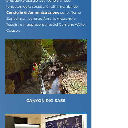
presidente Giorgio Covi sono tra i soci
fondatori della società. Gli altri membri del
Consiglio di Amministrazione
sono: Remo
Bonadiman, Lorenzo Abram, Alessandra
Tosolini e il rappresentante del Comune Walter
Clauser.
CANYON RIO SASS